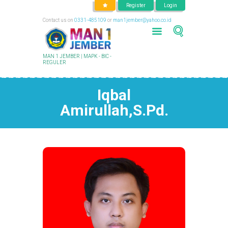
Register
Login
Contact us on
0331-485109
or
man1jember@yahoo.co.id
MAN 1 JEMBER | MAPK - BIC -
REGULER
Iqbal
Amirullah,S.Pd.