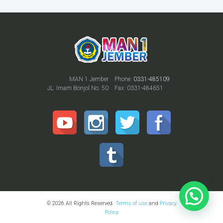
MAN 1 Jember
Phone:
0331-485109
JL. Imam Bonjol No. 50
Fax: 0331-484651
© 2026 All Rights Reserved.
Terms of use
and
Privacy
Policy