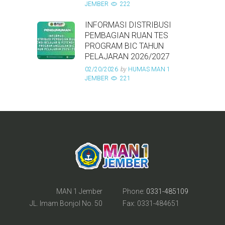
JEMBER
222
INFORMASI DISTRIBUSI
PEMBAGIAN RUAN TES
PROGRAM BIC TAHUN
PELAJARAN 2026/2027
02/20/2026
by
HUMAS MAN 1
JEMBER
221
MAN 1 Jember
Phone:
0331-485109
JL. Imam Bonjol No. 50
Fax: 0331-484651