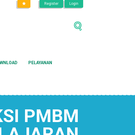
Register
Login
WNLOAD
PELAYANAN
KSI PMBM
ELAJARAN