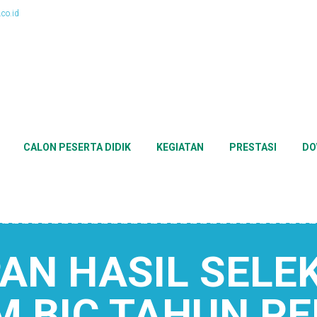
co.id
CALON PESERTA DIDIK
KEGIATAN
PRESTASI
DO
AN HASIL SELE
 BIC TAHUN P