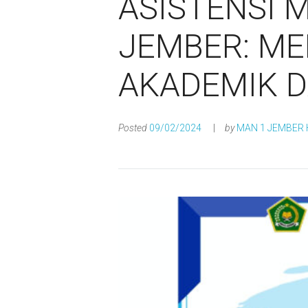
ASISTENSI 
JEMBER: M
AKADEMIK D
Posted
09/02/2024
by
MAN 1 JEMBER