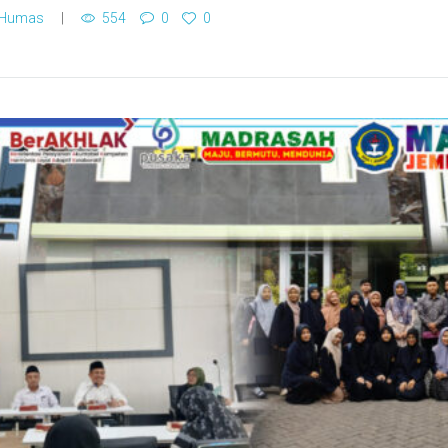
 Humas
554
0
0