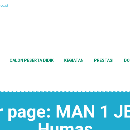
co.id
CALON PESERTA DIDIK
KEGIATAN
PRESTASI
DO
r page: MAN 1 
Humas