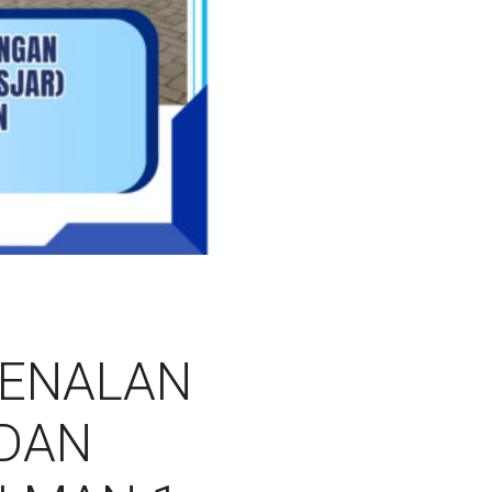
GENALAN
 DAN