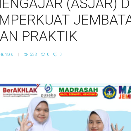
MENGAJAR (ASJAR) D
EMPERKUAT JEMBAT
AN PRAKTIK
 Humas
533
0
0