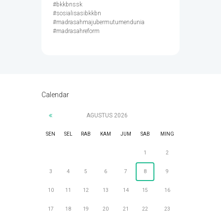
#bkkbnssk
#sosialisasibkkbn
#madrasahmajubermutumendunia
#madrasahreform
Calendar
AGUSTUS
2026
SEN
SEL
RAB
KAM
JUM
SAB
MING
1
2
3
4
5
6
7
8
9
10
11
12
13
14
15
16
17
18
19
20
21
22
23