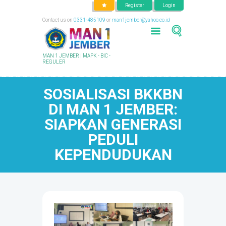
Register
Login
Contact us on
0331-485109
or
man1jember@yahoo.co.id
MAN 1 JEMBER | MAPK - BIC -
REGULER
SOSIALISASI BKKBN
DI MAN 1 JEMBER:
SIAPKAN GENERASI
PEDULI
KEPENDUDUKAN