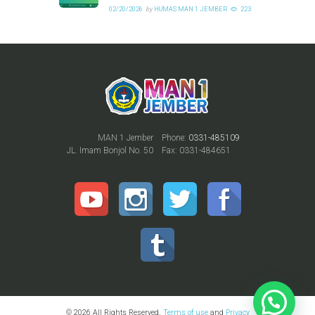
02/20/2026
by
HUMAS MAN 1 JEMBER
223
MAN 1 Jember
Phone:
0331-485109
JL. Imam Bonjol No. 50
Fax: 0331-484651
© 2026 All Rights Reserved.
Terms of use
and
Privacy