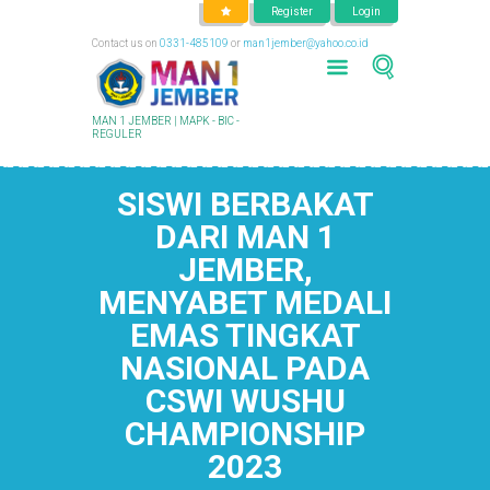
Register
Login
Contact us on
0331-485109
or
man1jember@yahoo.co.id
MAN 1 JEMBER | MAPK - BIC -
REGULER
SISWI BERBAKAT
DARI MAN 1
JEMBER,
MENYABET MEDALI
EMAS TINGKAT
NASIONAL PADA
CSWI WUSHU
CHAMPIONSHIP
2023