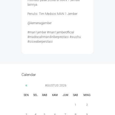
lainnya.
Penulis: Tim Medsos MAN 1 Jember
@kemenagjember
#man1jember #man1jemberofficial
#madrasahmandiriberprestasi #wushu
#siswaberperstasi
Calendar
AGUSTUS
2026
SEN
SEL
RAB
KAM
JUM
SAB
MING
1
2
3
4
5
6
7
8
9