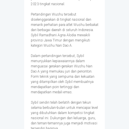
2023 tingkat nasional.
Pertandingan Wushu tersebut
diselenggarakan di tingkat nasional dan
menarik perhatian para atlet Wushu berbakat
dari berbagai daerah di seluruh Indonesia.
Sybil Ramadhani Agna Alodia mewakili
provinsi Jawa Timur dengan mengikuti
kategori Wushu Nan Dao A.
Dalam pertandingan tersebut, Sybil
menunjukkan kepiawaiannya dalam
menguasai gerakan-gerakan Wushu Nan
Dao A yang memukau juri dan penonton.
Form teknik yang sempurna dan kekuatan
yang ditampilkan oleh Sybil membuatnya
mendapatkan poin tertinggi dan
mendapatkan medali emas.
Sybil sendiri telah berlatih dengan tekun
selama berbulan-bulan untuk mencapai level
yang dibutuhkan dalam kompetisi tingkat
nasional ini. Dukungan dari keluarga, guru,
dan teman-temannya juga menjadi motivasi
tersendiri baginya.