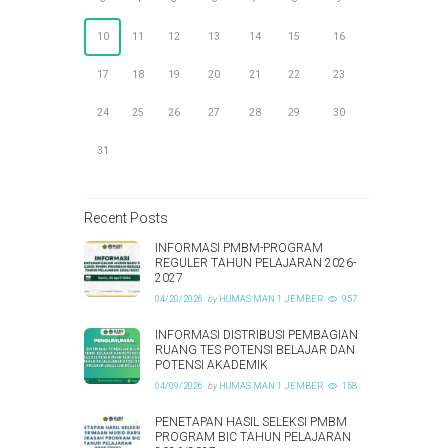
10
11
12
13
14
15
16
17
18
19
20
21
22
23
24
25
26
27
28
29
30
31
Recent Posts
INFORMASI PMBM-PROGRAM
REGULER TAHUN PELAJARAN 2026-
2027
04/20/2026
by
HUMAS MAN 1 JEMBER
957
INFORMASI DISTRIBUSI PEMBAGIAN
RUANG TES POTENSI BELAJAR DAN
POTENSI AKADEMIK
04/09/2026
by
HUMAS MAN 1 JEMBER
158
PENETAPAN HASIL SELEKSI PMBM
PROGRAM BIC TAHUN PELAJARAN