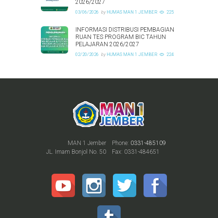
2026/2027
03/06/2026
by
HUMAS MAN 1 JEMBER
225
INFORMASI DISTRIBUSI PEMBAGIAN
RUAN TES PROGRAM BIC TAHUN
PELAJARAN 2026/2027
02/20/2026
by
HUMAS MAN 1 JEMBER
224
MAN 1 Jember
Phone:
0331-485109
JL. Imam Bonjol No. 50
Fax: 0331-484651