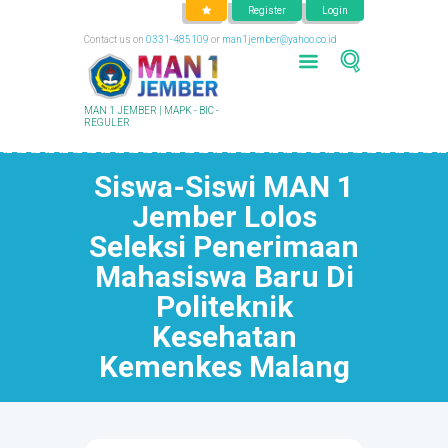
Register
Login
Contact us on
0331-485109
or
man1jember@yahoo.co.id
MAN 1 JEMBER | MAPK - BIC -
REGULER
Siswa-Siswi MAN 1
Jember Lolos
Seleksi Penerimaan
Mahasiswa Baru Di
Politeknik
Kesehatan
Kemenkes Malang