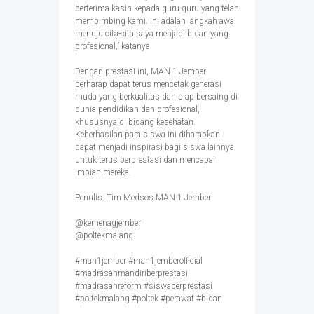
berterima kasih kepada guru-guru yang telah
membimbing kami. Ini adalah langkah awal
menuju cita-cita saya menjadi bidan yang
profesional,” katanya.
Dengan prestasi ini, MAN 1 Jember
berharap dapat terus mencetak generasi
muda yang berkualitas dan siap bersaing di
dunia pendidikan dan profesional,
khususnya di bidang kesehatan.
Keberhasilan para siswa ini diharapkan
dapat menjadi inspirasi bagi siswa lainnya
untuk terus berprestasi dan mencapai
impian mereka.
Penulis: Tim Medsos MAN 1 Jember
@kemenagjember
@poltekmalang
#man1jember #man1jemberofficial
#madrasahmandiriberprestasi
#madrasahreform #siswaberprestasi
#poltekmalang #poltek #perawat #bidan