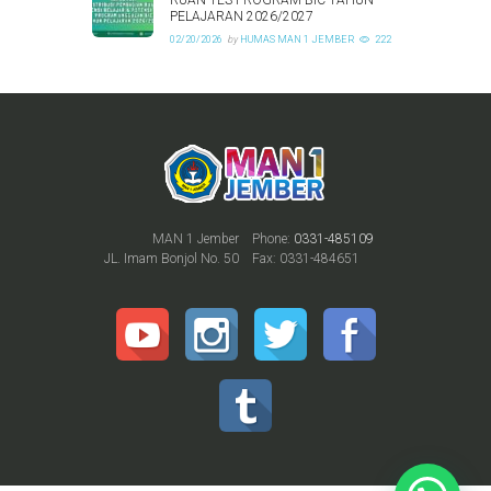
PELAJARAN 2026/2027
02/20/2026
by
HUMAS MAN 1 JEMBER
222
MAN 1 Jember
Phone:
0331-485109
JL. Imam Bonjol No. 50
Fax: 0331-484651