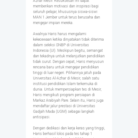
Azhar Mesir. Kesuksesan ini dapat
memberikan motivasi dan inspirasi bagi
seluruh pelajar, khususnya siswa-siswi
MAN 1 Jember untuk terus berusaha dan
mengejar impian mereka.
Awalnya Haris harus mengalami
kekecewaan ketika dinyatakan tidak diterima
dalam seleksi SNBP di Universitas
Indonesia (UI). Meskipun begitu, semangat
dan tekadnya untuk melanjutkan pendidikan
tidak surut. Dengan cepat, Haris menyusun
rencana baru untuk mengejar pendidikan
tinggi di luar negeri. Pilihannya jatuh pada
Universitas Al-Azhar di Mesir, salah satu
institusi pendidikan Islam terkemuka di
dunia. Untuk mempersiapkan tes di Mesir,
Haris mengikuti program persiapan di
Markaz Arabiyah Pare. Selain itu, Haris juga
mendaftar jalur prestasi di Universitas
Gadjah Mada (UGM) sebagai langkah
antisipasi.
Dengan dedikasi dan kerja keras yang tinggi,
Haris berhasil lolos pada tes tahap 1