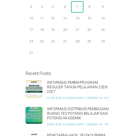
3
4
5
6
7
8
9
10
11
12
13
14
15
16
17
18
19
20
21
22
23
24
25
26
27
28
29
30
31
Recent Posts
INFORMASI PMBM-PROGRAM
REGULER TAHUN PELAJARAN 2026-
2027
04/20/2026
by
HUMAS MAN 1 JEMBER
953
INFORMASI DISTRIBUSI PEMBAGIAN
RUANG TES POTENSI BELAJAR DAN
POTENSI AKADEMIK
04/09/2026
by
HUMAS MAN 1 JEMBER
156
PENETAPAN HASIL SELEKSI PMBM