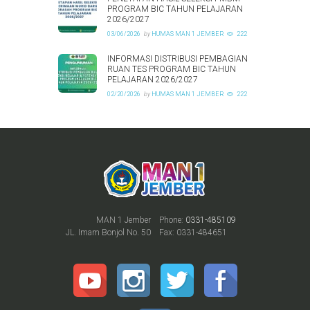
PROGRAM BIC TAHUN PELAJARAN
2026/2027
03/06/2026
by
HUMAS MAN 1 JEMBER
222
INFORMASI DISTRIBUSI PEMBAGIAN
RUAN TES PROGRAM BIC TAHUN
PELAJARAN 2026/2027
02/20/2026
by
HUMAS MAN 1 JEMBER
222
MAN 1 Jember
Phone:
0331-485109
JL. Imam Bonjol No. 50
Fax: 0331-484651