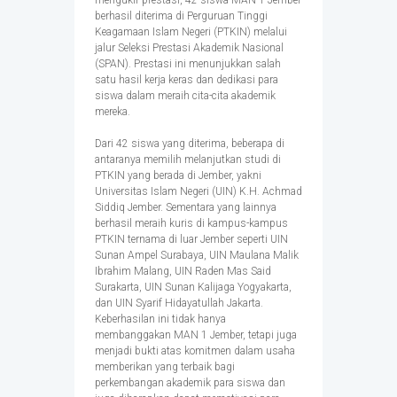
mengukir prestasi, 42 siswa MAN 1 Jember
berhasil diterima di Perguruan Tinggi
Keagamaan Islam Negeri (PTKIN) melalui
jalur Seleksi Prestasi Akademik Nasional
(SPAN). Prestasi ini menunjukkan salah
satu hasil kerja keras dan dedikasi para
siswa dalam meraih cita-cita akademik
mereka.
Dari 42 siswa yang diterima, beberapa di
antaranya memilih melanjutkan studi di
PTKIN yang berada di Jember, yakni
Universitas Islam Negeri (UIN) K.H. Achmad
Siddiq Jember. Sementara yang lainnya
berhasil meraih kuris di kampus-kampus
PTKIN ternama di luar Jember seperti UIN
Sunan Ampel Surabaya, UIN Maulana Malik
Ibrahim Malang, UIN Raden Mas Said
Surakarta, UIN Sunan Kalijaga Yogyakarta,
dan UIN Syarif Hidayatullah Jakarta.
Keberhasilan ini tidak hanya
membanggakan MAN 1 Jember, tetapi juga
menjadi bukti atas komitmen dalam usaha
memberikan yang terbaik bagi
perkembangan akademik para siswa dan