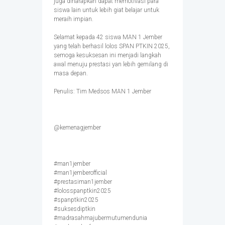
juga diharapkan dapat memotivasi para
siswa lain untuk lebih giat belajar untuk
meraih impian.
Selamat kepada 42 siswa MAN 1 Jember
yang telah berhasil lolos SPAN PTKIN 2025,
semoga kesuksesan ini menjadi langkah
awal menuju prestasi yan lebih gemilang di
masa depan.
Penulis: Tim Medsos MAN 1 Jember
@kemenagjember
#man1jember
#man1jemberofficial
#prestasiman1jember
#lolosspanptkin2025
#spanptkin2025
#suksesdiptkin
#madrasahmajubermutumendunia