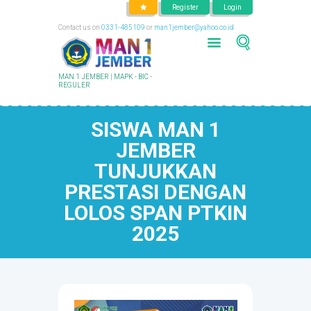
Register
Login
Contact us on
0331-485109
or
man1jember@yahoo.co.id
MAN 1 JEMBER | MAPK - BIC -
REGULER
SISWA MAN 1
JEMBER
TUNJUKKAN
PRESTASI DENGAN
LOLOS SPAN PTKIN
2025