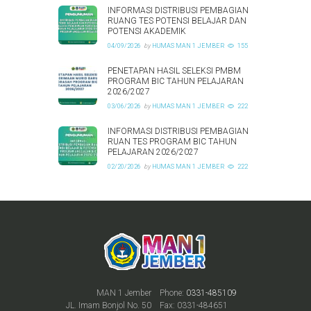
INFORMASI DISTRIBUSI PEMBAGIAN
RUANG TES POTENSI BELAJAR DAN
POTENSI AKADEMIK
04/09/2026
by
HUMAS MAN 1 JEMBER
155
PENETAPAN HASIL SELEKSI PMBM
PROGRAM BIC TAHUN PELAJARAN
2026/2027
03/06/2026
by
HUMAS MAN 1 JEMBER
222
INFORMASI DISTRIBUSI PEMBAGIAN
RUAN TES PROGRAM BIC TAHUN
PELAJARAN 2026/2027
02/20/2026
by
HUMAS MAN 1 JEMBER
222
MAN 1 Jember
Phone:
0331-485109
JL. Imam Bonjol No. 50
Fax: 0331-484651