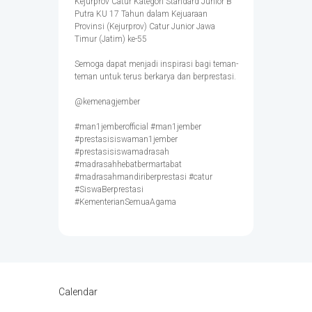
Kejurprov Catur Kategori Standard Junior B
Putra KU 17 Tahun dalam Kejuaraan
Provinsi (Kejurprov) Catur Junior Jawa
Timur (Jatim) ke-55
Semoga dapat menjadi inspirasi bagi teman-
teman untuk terus berkarya dan berprestasi.
@kemenagjember
#man1jemberofficial #man1jember
#prestasisiswaman1jember
#prestasisiswamadrasah
#madrasahhebatbermartabat
#madrasahmandiriberprestasi #catur
#SiswaBerprestasi
#KementerianSemuaAgama
Calendar