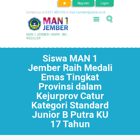
Register
Login
Contact us on
0331-485109
or
man1jember@yahoo.co.id
MAN 1 JEMBER | MAPK - BIC -
REGULER
Siswa MAN 1
Jember Raih Medali
Emas Tingkat
Provinsi dalam
Kejurprov Catur
Kategori Standard
Junior B Putra KU
17 Tahun