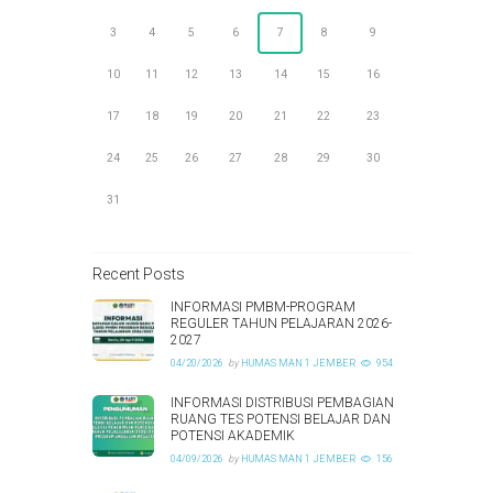
3
4
5
6
7
8
9
10
11
12
13
14
15
16
17
18
19
20
21
22
23
24
25
26
27
28
29
30
31
Recent Posts
INFORMASI PMBM-PROGRAM
REGULER TAHUN PELAJARAN 2026-
2027
04/20/2026
by
HUMAS MAN 1 JEMBER
954
INFORMASI DISTRIBUSI PEMBAGIAN
RUANG TES POTENSI BELAJAR DAN
POTENSI AKADEMIK
04/09/2026
by
HUMAS MAN 1 JEMBER
156