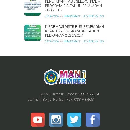
PENETAPAN HASIL SELEKSI PMBM
PROGRAM BIC TAHUN PELAJARAN
2026/2027
03/06/2026
by
HUMAS MAN 1 JEMBER
223
INFORMASI DISTRIBUSI PEMBAGIAN
RUAN TES PROGRAM BIC TAHUN
PELAJARAN 2026/2027
02/20/2026
by
HUMAS MAN 1 JEMBER
223
MAN 1 Jember
Phone:
0331-485109
JL. Imam Bonjol No. 50
Fax: 0331-484651