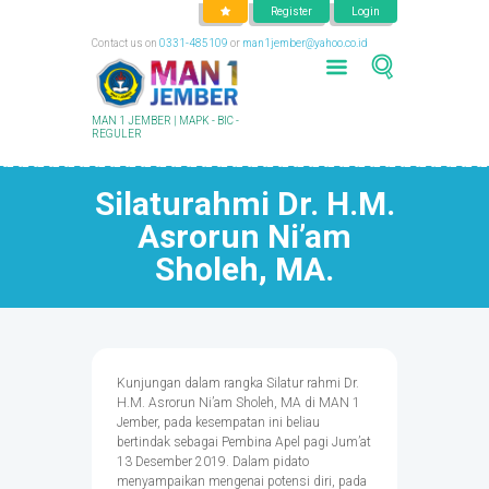
Register
Login
Contact us on
0331-485109
or
man1jember@yahoo.co.id
MAN 1 JEMBER | MAPK - BIC -
REGULER
Silaturahmi Dr. H.M.
Asrorun Ni’am
Sholeh, MA.
Kunjungan dalam rangka Silatur rahmi Dr.
H.M. Asrorun Ni’am Sholeh, MA di MAN 1
Jember, pada kesempatan ini beliau
bertindak sebagai Pembina Apel pagi Jum’at
13 Desember 2019. Dalam pidato
menyampaikan mengenai potensi diri, pada