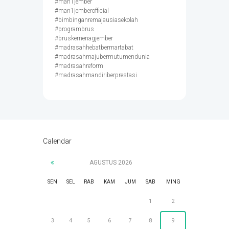
#man1jember
#man1jemberofficial
#bimbinganremajausiasekolah
#programbrus
#bruskemenagjember
#madrasahhebatbermartabat
#madrasahmajubermutumendunia
#madrasahreform
#madrasahmandiriberprestasi
Calendar
AGUSTUS
2026
SEN
SEL
RAB
KAM
JUM
SAB
MING
1
2
3
4
5
6
7
8
9