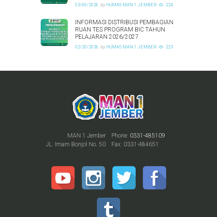
03/06/2026
by
HUMAS MAN 1 JEMBER
224
INFORMASI DISTRIBUSI PEMBAGIAN
RUAN TES PROGRAM BIC TAHUN
PELAJARAN 2026/2027
02/20/2026
by
HUMAS MAN 1 JEMBER
223
MAN 1 Jember
Phone:
0331-485109
JL. Imam Bonjol No. 50
Fax: 0331-484651