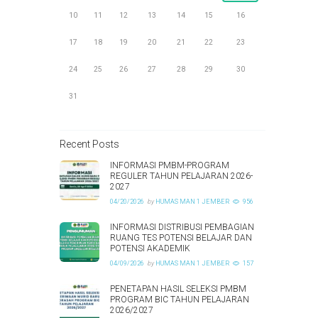
10
11
12
13
14
15
16
17
18
19
20
21
22
23
24
25
26
27
28
29
30
31
Recent Posts
INFORMASI PMBM-PROGRAM
REGULER TAHUN PELAJARAN 2026-
2027
04/20/2026
by
HUMAS MAN 1 JEMBER
956
INFORMASI DISTRIBUSI PEMBAGIAN
RUANG TES POTENSI BELAJAR DAN
POTENSI AKADEMIK
04/09/2026
by
HUMAS MAN 1 JEMBER
157
PENETAPAN HASIL SELEKSI PMBM
PROGRAM BIC TAHUN PELAJARAN
2026/2027