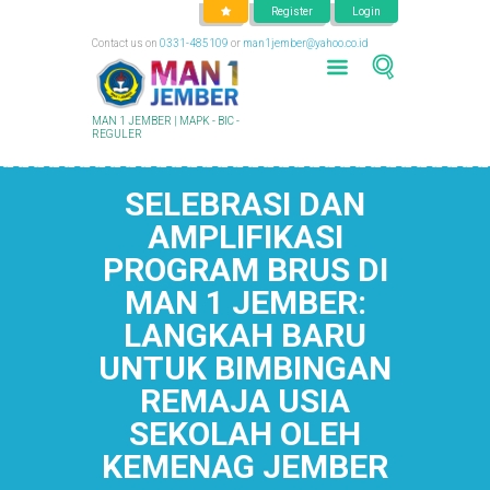
Register
Login
Contact us on
0331-485109
or
man1jember@yahoo.co.id
MAN 1 JEMBER | MAPK - BIC -
REGULER
SELEBRASI DAN
AMPLIFIKASI
PROGRAM BRUS DI
MAN 1 JEMBER:
LANGKAH BARU
UNTUK BIMBINGAN
REMAJA USIA
SEKOLAH OLEH
KEMENAG JEMBER