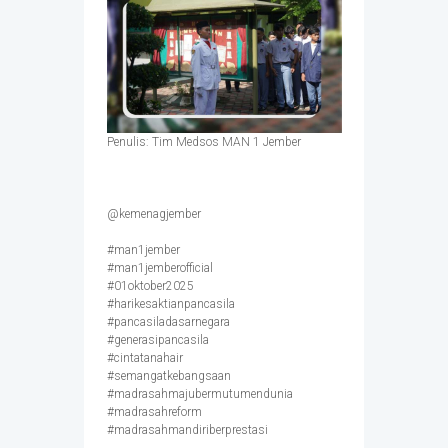
Penulis: Tim Medsos MAN 1 Jember
@kemenagjember
#man1jember
#man1jemberofficial
#01oktober2025
#harikesaktianpancasila
#pancasiladasarnegara
#generasipancasila
#cintatanahair
#semangatkebangsaan
#madrasahmajubermutumendunia
#madrasahreform
#madrasahmandiriberprestasi