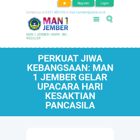
Register
Login
Contact us on
0331-485109
or
man1jember@yahoo.co.id
MAN 1 JEMBER | MAPK - BIC -
REGULER
PERKUAT JIWA
KEBANGSAAN: MAN
1 JEMBER GELAR
UPACARA HARI
KESAKTIAN
PANCASILA