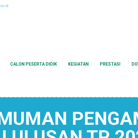
co.id
CALON PESERTA DIDIK
KEGIATAN
PRESTASI
DO
MUMAN PENGA
 LULUSAN TP 20