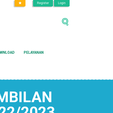
Register
Login
WNLOAD
PELAYANAN
MBILAN
22/2023