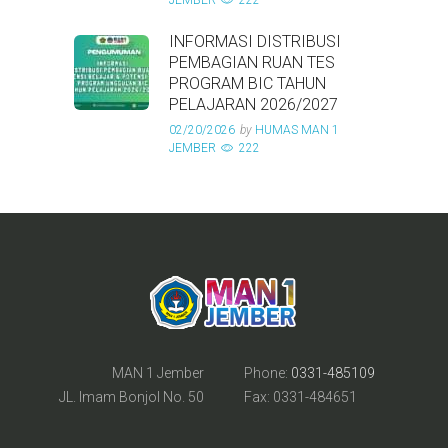
JEMBER
222
INFORMASI DISTRIBUSI
PEMBAGIAN RUAN TES
PROGRAM BIC TAHUN
PELAJARAN 2026/2027
02/20/2026
by
HUMAS MAN 1
JEMBER
222
MAN 1 Jember
Phone:
0331-485109
JL. Imam Bonjol No. 50
Fax: 0331-484651