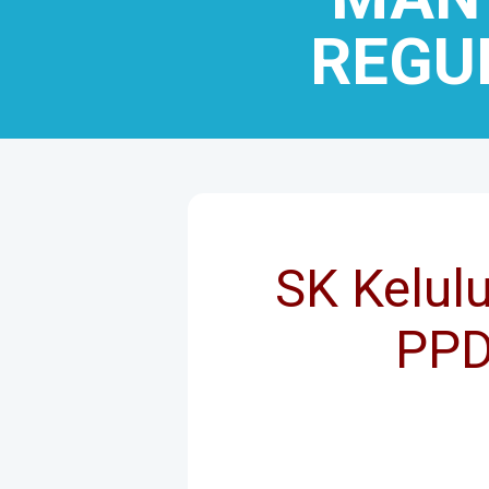
REGU
SK Kelul
PPD