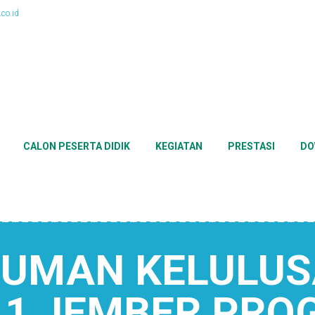
co.id
CALON PESERTA DIDIK
KEGIATAN
PRESTASI
DO
UMAN KELULUS
 1 JEMBER PRO