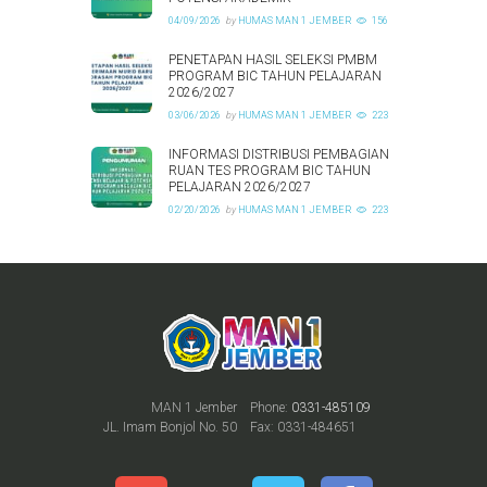
04/09/2026
by
HUMAS MAN 1 JEMBER
156
PENETAPAN HASIL SELEKSI PMBM
PROGRAM BIC TAHUN PELAJARAN
2026/2027
03/06/2026
by
HUMAS MAN 1 JEMBER
223
INFORMASI DISTRIBUSI PEMBAGIAN
RUAN TES PROGRAM BIC TAHUN
PELAJARAN 2026/2027
02/20/2026
by
HUMAS MAN 1 JEMBER
223
MAN 1 Jember
Phone:
0331-485109
JL. Imam Bonjol No. 50
Fax: 0331-484651