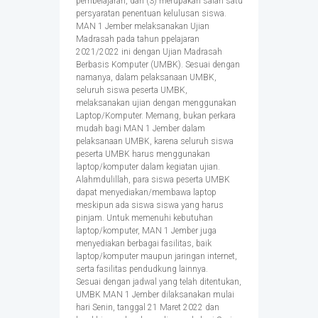
pembelajaran, dan (3) merupakan salah satu
persyaratan penentuan kelulusan siswa.
MAN 1 Jember melaksanakan Ujian
Madrasah pada tahun ppelajaran
2021/2022 ini dengan Ujian Madrasah
Berbasis Komputer (UMBK). Sesuai dengan
namanya, dalam pelaksanaan UMBK,
seluruh siswa peserta UMBK,
melaksanakan ujian dengan menggunakan
Laptop/Komputer. Memang, bukan perkara
mudah bagi MAN 1 Jember dalam
pelaksanaan UMBK, karena seluruh siswa
peserta UMBK harus menggunakan
laptop/komputer dalam kegiatan ujian.
Alahmdulillah, para siswa peserta UMBK
dapat menyediakan/membawa laptop
meskipun ada siswa siswa yang harus
pinjam. Untuk memenuhi kebutuhan
laptop/komputer, MAN 1 Jember juga
menyediakan berbagai fasilitas, baik
laptop/komputer maupun jaringan internet,
serta fasilitas pendudkung lainnya.
Sesuai dengan jadwal yang telah ditentukan,
UMBK MAN 1 Jember dilaksanakan mulai
hari Senin, tanggal 21 Maret 2022 dan