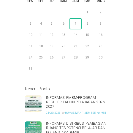
SEN
SEL
RAB
KAM
JUM
SAB
MING
1
2
3
4
5
6
7
8
9
10
11
12
13
14
15
16
17
18
19
20
21
22
23
24
25
26
27
28
29
30
31
Recent Posts
INFORMASI PMBM-PROGRAM
REGULER TAHUN PELAJARAN 2026-
2027
04/20/2026
by
HUMAS MAN 1 JEMBER
954
INFORMASI DISTRIBUSI PEMBAGIAN
RUANG TES POTENSI BELAJAR DAN
POTENSI AKADEMIK