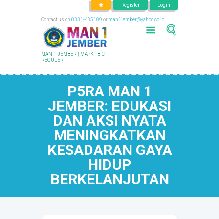
Register
Login
Contact us on
0331-485109
or
man1jember@yahoo.co.id
MAN 1 JEMBER | MAPK - BIC -
REGULER
P5RA MAN 1
JEMBER: EDUKASI
DAN AKSI NYATA
MENINGKATKAN
KESADARAN GAYA
HIDUP
BERKELANJUTAN