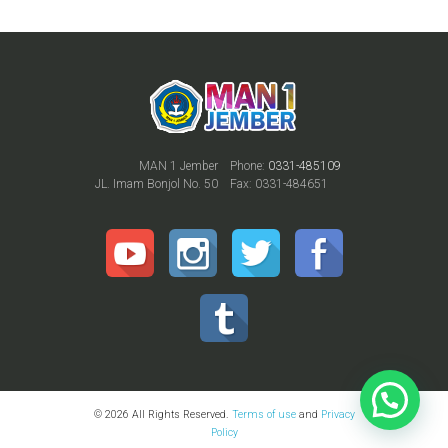
MAN 1 Jember
Phone:
0331-485109
JL. Imam Bonjol No. 50
Fax: 0331-484651
© 2026 All Rights Reserved.
Terms of use
and
Privacy
Policy