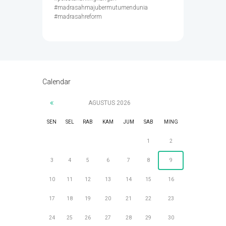
#madrasahmajubermutumendunia
#madrasahreform
Calendar
AGUSTUS
2026
SEN
SEL
RAB
KAM
JUM
SAB
MING
1
2
3
4
5
6
7
8
9
10
11
12
13
14
15
16
17
18
19
20
21
22
23
24
25
26
27
28
29
30