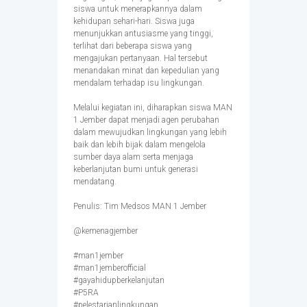
siswa untuk menerapkannya dalam
kehidupan sehari-hari. Siswa juga
menunjukkan antusiasme yang tinggi,
terlihat dari beberapa siswa yang
mengajukan pertanyaan. Hal tersebut
menandakan minat dan kepedulian yang
mendalam terhadap isu lingkungan.
Melalui kegiatan ini, diharapkan siswa MAN
1 Jember dapat menjadi agen perubahan
dalam mewujudkan lingkungan yang lebih
baik dan lebih bijak dalam mengelola
sumber daya alam serta menjaga
keberlanjutan bumi untuk generasi
mendatang.
Penulis: Tim Medsos MAN 1 Jember
@kemenagjember
#man1jember
#man1jemberofficial
#gayahidupberkelanjutan
#P5RA
#pelestarianlingkungan