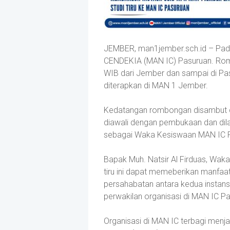
JEMBER, man1jember.sch.id – Pada
CENDEKIA (MAN IC) Pasuruan. Ro
WIB dari Jember dan sampai di Pasu
diterapkan di MAN 1 Jember.
Kedatangan rombongan disambut de
diawali dengan pembukaan dan dila
sebagai Waka Kesiswaan MAN IC P
Bapak Muh. Natsir Al Firduas, W
tiru ini dapat memeberikan manfaa
persahabatan antara kedua instans
perwakilan organisasi di MAN IC P
Organisasi di MAN IC terbagi menjad