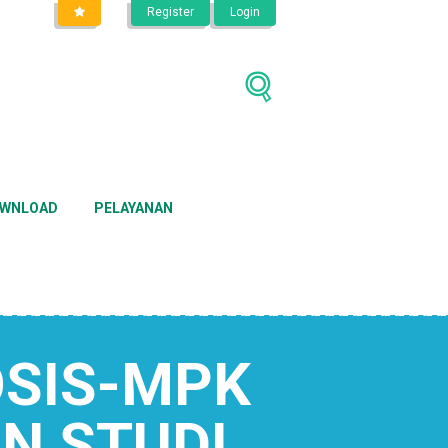
Register
Login
WNLOAD
PELAYANAN
OSIS-MPK
N STUDI