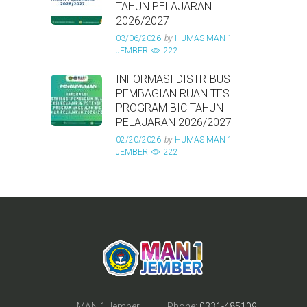
TAHUN PELAJARAN
2026/2027
03/06/2026
by
HUMAS MAN 1
JEMBER
222
INFORMASI DISTRIBUSI
PEMBAGIAN RUAN TES
PROGRAM BIC TAHUN
PELAJARAN 2026/2027
02/20/2026
by
HUMAS MAN 1
JEMBER
222
MAN 1 Jember
Phone:
0331-485109