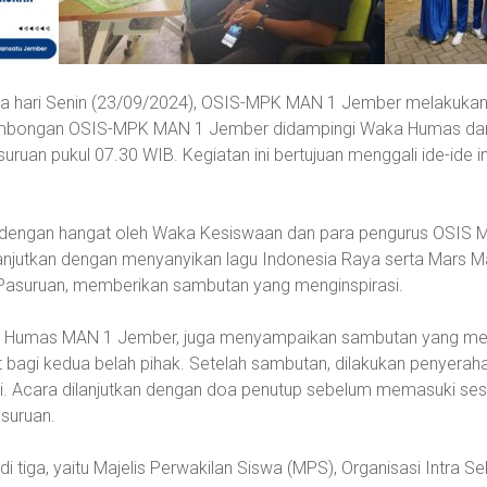
 hari Senin (23/09/2024), OSIS-MPK MAN 1 Jember melakukan 
mbongan OSIS-MPK MAN 1 Jember didampingi Waka Humas dan 
ruan pukul 07.30 WIB. Kegiatan ini bertujuan menggali ide-ide i
ngan hangat oleh Waka Kesiswaan dan para pengurus OSIS MAN 
njutkan dengan menyanyikan lagu Indonesia Raya serta Mars Madr
asuruan, memberikan sambutan yang menginspirasi.
aka Humas MAN 1 Jember, juga menyampaikan sambutan yang me
t bagi kedua belah pihak. Setelah sambutan, dilakukan penyera
i. Acara dilanjutkan dengan doa penutup sebelum memasuki sesi 
asuruan.
i tiga, yaitu Majelis Perwakilan Siswa (MPS), Organisasi Intra Se