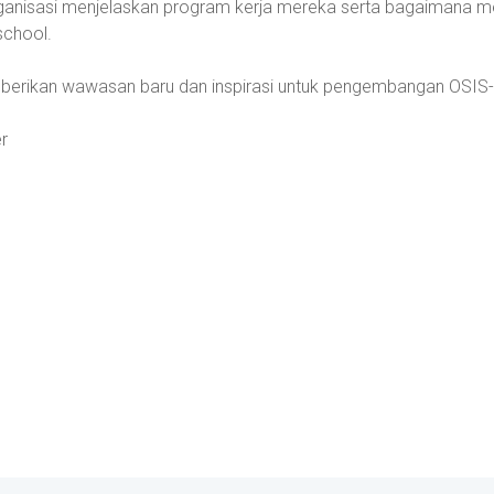
ganisasi menjelaskan program kerja mereka serta bagaimana m
school.
mberikan wawasan baru dan inspirasi untuk pengembangan OSI
r