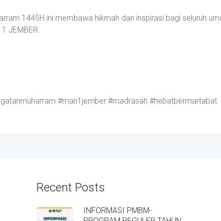
ram 1445H ini membawa hikmah dan inspirasi bagi seluruh um
N 1 JEMBER.
ingatanmuharram #man1jember #madrasah #hebatbermartabat
Recent Posts
INFORMASI PMBM-
PROGRAM REGULER TAHUN