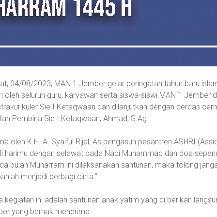
t, 04/08/2023, MAN 1 Jember gelar peringatan tahun baru isl
iri oleh seluruh guru, karyawan serta siswa-siswi MAN 1 Jember d
trakurikuler Sie I Ketaqwaan dan dilanjutkan dengan cerdas cerm
tan Pembina Sie I Ketaqwaan, Ahmad, S.Ag.
ma oleh K.H. A. Syaiful Rijal, As pengasuh pesantren ASHRI (Assidi
li harimu dengan selawat pada Nabi Muhammad dan doa sepenuh
 pada bulan Muharram ini dilaksanakan santunan, maka tolong jan
hlah menjadi berbagi cinta.”
 kegiatan ini adalah santunan anak yatim yang di berikan lang
er yang berhak menerima.