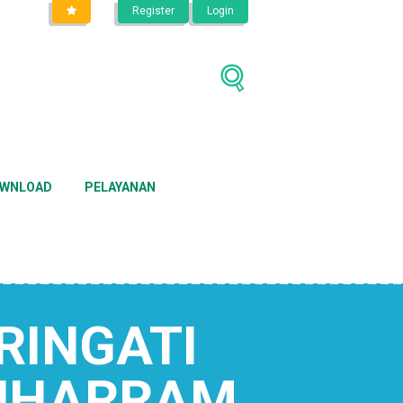
Register
Login
WNLOAD
PELAYANAN
RINGATI
MUHARRAM