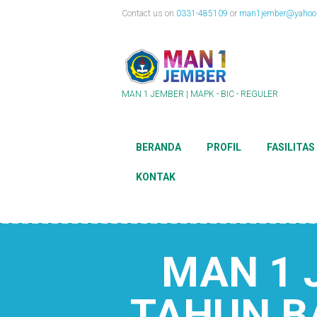
Contact us on
0331-485109
or
man1jember@yahoo.
MAN 1 JEMBER | MAPK - BIC - REGULER
BERANDA
PROFIL
FASILITAS
KONTAK
MAN 1 
TAHUN B