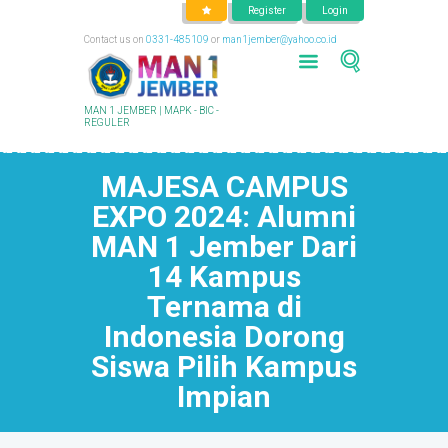
Register
Login
Contact us on
0331-485109
or
man1jember@yahoo.co.id
MAN 1 JEMBER | MAPK - BIC -
REGULER
MAJESA CAMPUS
EXPO 2024: Alumni
MAN 1 Jember Dari
14 Kampus
Ternama di
Indonesia Dorong
Siswa Pilih Kampus
Impian