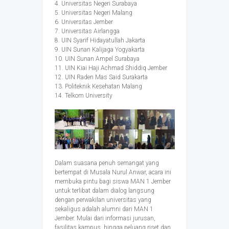
4. Universitas Negeri Surabaya
5. Universitas Negeri Malang
6. Universitas Jember
7. Universitas Airlangga
8. UIN Syarif Hidayatullah Jakarta
9. UIN Sunan Kalijaga Yogyakarta
10. UIN Sunan Ampel Surabaya
11. UIN Kiai Haji Achmad Shiddiq Jember
12. UIN Raden Mas Said Surakarta
13. Politeknik Kesehatan Malang
14. Telkom University
Dalam suasana penuh semangat yang
bertempat di Musala Nurul Anwar, acara ini
membuka pintu bagi siswa MAN 1 Jember
untuk terlibat dalam dialog langsung
dengan perwakilan universitas yang
sekaligus adalah alumni dari MAN 1
Jember. Mulai dari informasi jurusan,
fasilitas kampus, hingga peluang riset dan