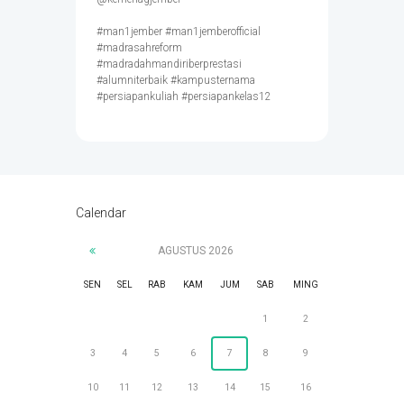
#man1jember #man1jemberofficial
#madrasahreform
#madradahmandiriberprestasi
#alumniterbaik #kampusternama
#persiapankuliah #persiapankelas12
Calendar
AGUSTUS
2026
SEN
SEL
RAB
KAM
JUM
SAB
MING
1
2
3
4
5
6
7
8
9
10
11
12
13
14
15
16