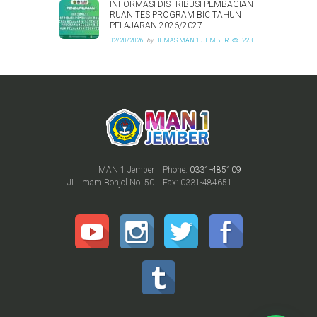
INFORMASI DISTRIBUSI PEMBAGIAN
RUAN TES PROGRAM BIC TAHUN
PELAJARAN 2026/2027
02/20/2026
by
HUMAS MAN 1 JEMBER
223
MAN 1 Jember
Phone:
0331-485109
JL. Imam Bonjol No. 50
Fax: 0331-484651