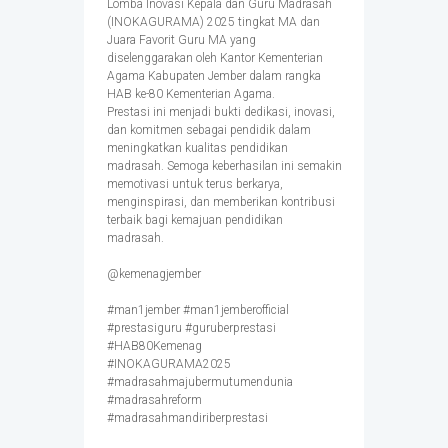
Lomba Inovasi Kepala dan Guru Madrasah
(INOKAGURAMA) 2025 tingkat MA dan
Juara Favorit Guru MA yang
diselenggarakan oleh Kantor Kementerian
Agama Kabupaten Jember dalam rangka
HAB ke-80 Kementerian Agama.
Prestasi ini menjadi bukti dedikasi, inovasi,
dan komitmen sebagai pendidik dalam
meningkatkan kualitas pendidikan
madrasah. Semoga keberhasilan ini semakin
memotivasi untuk terus berkarya,
menginspirasi, dan memberikan kontribusi
terbaik bagi kemajuan pendidikan
madrasah.
@kemenagjember
#man1jember #man1jemberofficial
#prestasiguru #guruberprestasi
#HAB80Kemenag
#INOKAGURAMA2025
#madrasahmajubermutumendunia
#madrasahreform
#madrasahmandiriberprestasi