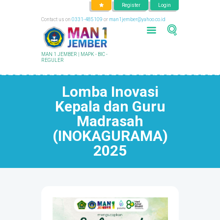
Register
Login
Contact us on
0331-485109
or
man1jember@yahoo.co.id
MAN 1 JEMBER | MAPK - BIC -
REGULER
Lomba Inovasi
Kepala dan Guru
Madrasah
(INOKAGURAMA)
2025