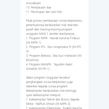
wisudawan
10. Pembacaan doa
11. Penutupan dan sesi foto
Pada prosesi pembacaan siswa berprestasi,
penentuannya berdasarkan nilai rata-rata
ijazah dari masing-masing program
unggulan MAN 1 Jember diantaranya ;
1. Program MIPA : Nanda Karunia Firdaus
(XII MIPA 1)
2. Program IPS : Sovi Istiqomatur R (XII IPS
3)
3. Program Bahasa : Dea Suci Indriasari (XII
BASAHA)
4. Program MANPK : Tajuddin Nabil
Almahdi (XII PK 1)
Selain program Unggulan tersebut
penghargaan siswa berprestasi juga
diberikan kepada siswa program
keterampilan berdasarkan nilai tertinggi
ujian keterampilan meliputi ;
1. Keterampilan Teknik dan Bisnis Sepeda
Motor : Maftuh Ahnan (XII MIPA 3)
2. Keterampilan Elektronika : Fadelio Naufza