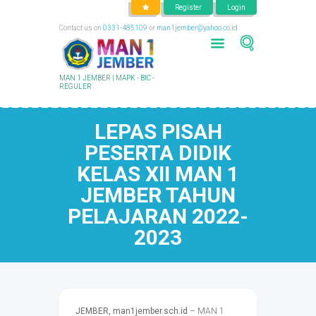
Register
Login
Contact us on
0331-485109
or
man1jember@yahoo.co.id
MAN 1 JEMBER | MAPK - BIC -
REGULER
LEPAS PISAH
PESERTA DIDIK
KELAS XII MAN 1
JEMBER TAHUN
PELAJARAN 2022-
2023
JEMBER, man1jember.sch.id
– MAN 1