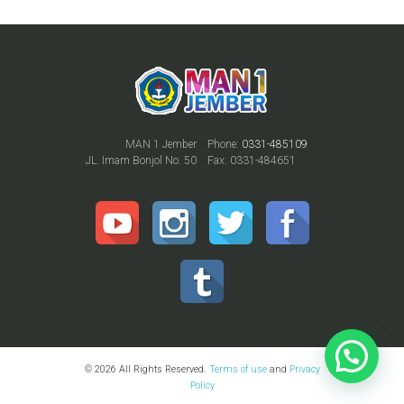
MAN 1 Jember
Phone:
0331-485109
JL. Imam Bonjol No. 50
Fax: 0331-484651
© 2026 All Rights Reserved.
Terms of use
and
Privacy
Policy