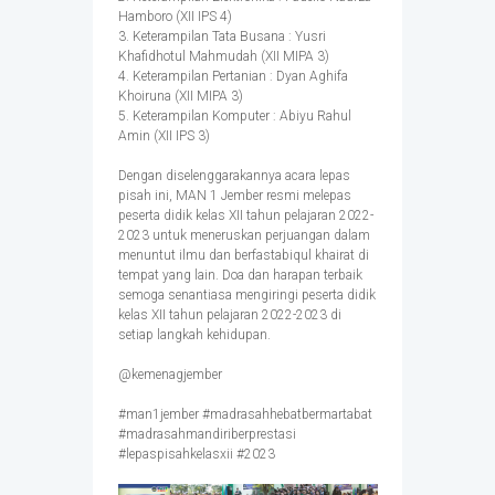
Hamboro (XII IPS 4)
3. Keterampilan Tata Busana : Yusri
Khafidhotul Mahmudah (XII MIPA 3)
4. Keterampilan Pertanian : Dyan Aghifa
Khoiruna (XII MIPA 3)
5. Keterampilan Komputer : Abiyu Rahul
Amin (XII IPS 3)
Dengan diselenggarakannya acara lepas
pisah ini, MAN 1 Jember resmi melepas
peserta didik kelas XII tahun pelajaran 2022-
2023 untuk meneruskan perjuangan dalam
menuntut ilmu dan berfastabiqul khairat di
tempat yang lain. Doa dan harapan terbaik
semoga senantiasa mengiringi peserta didik
kelas XII tahun pelajaran 2022-2023 di
setiap langkah kehidupan.
@kemenagjember
#man1jember #madrasahhebatbermartabat
#madrasahmandiriberprestasi
#lepaspisahkelasxii #2023