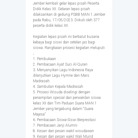
Jember kembali gelar lepas pisah Peserta
Didik Kelas XII. Gelaran lepas pisah
dilaksankan di gedung PSBB MAN 1 Jember
pada Rabu, 17/05/2023. Diikuti oleh 377
peserta didik kelas XII.
Kegiatan lepas pisah ini berbalut busana
kebaya bagi siswi dan setelan jas bagi
siswa. Rangkaian prosesi kegiatan meluputi
;
1. Pembukaan
2. Pembacaan Ayat Suci Al-Quran
3. Menyanyikan Lagu Indonesia Raya
dilanjutkan Lagu Hymne dan Mars
Madrasah
4. Sambutan Kepala Madrasah
5. Prosesi Wisuda diselingi dengan
penampilan spesial dari perwakilan siswa
kelas XII dan Tim Paduan Suara MAN 1
Jember yang tergabung dalam “Suara
Majesa”
6. Pembacaan Siswa-Siswi Berprestasi
7. Pembacaan Janji Alumni
8. Kesan dan pesan wakil wisudawan
9. Kesan dan pesan wakil Wali Murid