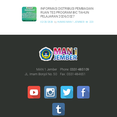
INFORMASI DISTRIBUSI PEMBAGIAN
RUAN TES PROGRAM BIC TAHUN
PELAJARAN 2026/2027
02/20/2026
by
HUMAS MAN 1 JEMBER
223
MAN 1 Jember
Phone:
0331-485109
JL. Imam Bonjol No. 50
Fax: 0331-484651