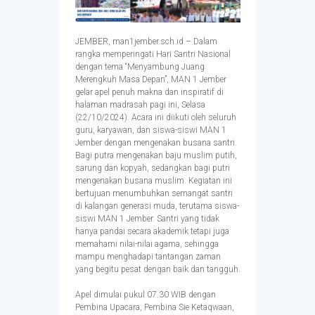
JEMBER, man1jember.sch.id – Dalam
rangka memperingati Hari Santri Nasional
dengan tema “Menyambung Juang
Merengkuh Masa Depan”, MAN 1 Jember
gelar apel penuh makna dan inspiratif di
halaman madrasah pagi ini, Selasa
(22/10/2024). Acara ini diikuti oleh seluruh
guru, karyawan, dan siswa-siswi MAN 1
Jember dengan mengenakan busana santri.
Bagi putra mengenakan baju muslim putih,
sarung dan kopyah, sedangkan bagi putri
mengenakan busana muslim. Kegiatan ini
bertujuan menumbuhkan semangat santri
di kalangan generasi muda, terutama siswa-
siswi MAN 1 Jember. Santri yang tidak
hanya pandai secara akademik tetapi juga
memahami nilai-nilai agama, sehingga
mampu menghadapi tantangan zaman
yang begitu pesat dengan baik dan tangguh.
Apel dimulai pukul 07.30 WIB dengan
Pembina Upacara, Pembina Sie Ketaqwaan,