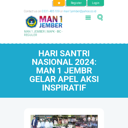
Register
Login
Contact us on
0331-485109
or
man1jember@yahoo.co.id
MAN 1 JEMBER | MAPK - BIC -
REGULER
HARI SANTRI
NASIONAL 2024:
MAN 1 JEMBR
GELAR APEL AKSI
INSPIRATIF